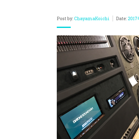
Post by:
ChayamaKoichi
Date:
2017