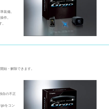
標準装備。
に操作。
す。
を開始・解除できます。
独自の不正
goをコン