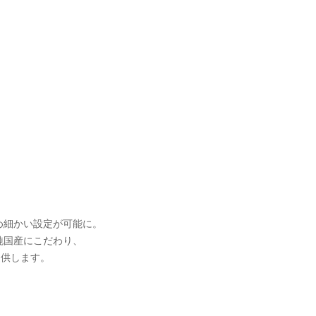
め細かい設定が可能に。
純国産にこだわり、
提供します。