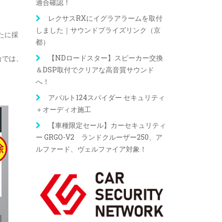
適合確認！
レクサスRXにイグラアラームを取付
しました｜サウンドプライズリンク（京
たに採
都）
【NDロードスター】スピーカー交換
合では、
＆DSP取付でクリアな高音質サウンド
へ！
アバルト124スパイダー セキュリティ
＋オーディオ施工
【車種限定セール】カーセキュリティ
ー GRGO-V2 ランドクルーザー250、ア
ルファード、ヴェルファイア対象！