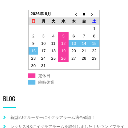
2026年 8月
日
月
火
水
木
金
土
1
2
3
4
5
6
7
8
9
10
11
12
13
14
15
16
17
18
19
20
21
22
23
24
25
26
27
28
29
30
31
定休日
臨時休業
BLOG
新型FJクルーザーにイグラアラーム適合確認！
レクサスRXにイグラアラームを取付しました｜サウンドプライ