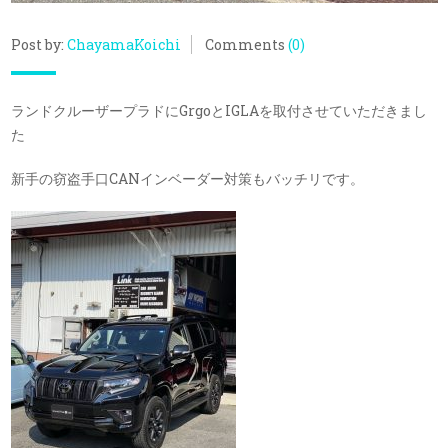
Post by:
ChayamaKoichi
Comments
(0)
ランドクルーザープラドにGrgoとIGLAを取付させていただきまし
た
新手の窃盗手口CANインベーダー対策もバッチリです。