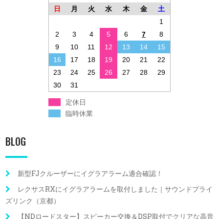
日
月
火
水
木
金
土
1
2
3
4
5
6
7
8
9
10
11
12
13
14
15
16
17
18
19
20
21
22
23
24
25
26
27
28
29
30
31
定休日
臨時休業
BLOG
新型FJクルーザーにイグラアラーム適合確認！
レクサスRXにイグラアラームを取付しました｜サウンドプライ
ズリンク（京都）
【NDロードスター】スピーカー交換＆DSP取付でクリアな高音