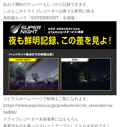
あおり運転のナンバーもしっかり記録できます。
しかもこのドライブレコーダーは夜でも鮮明に映る
高性能カメラ「SUPERNIGHT」を搭載！
ユピテルホームページで動画もご覧になれます。
https://www.yupiteru.co.jp/products/drive_recorder/sn-
tw80d/
ドライブレコーダー未装着車にはもちろん
装着済みのお車へのグレードアップとしてもおすすめです！