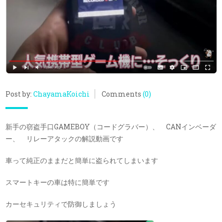
Post by:
ChayamaKoichi
Comments
(0)
新手の窃盗手口GAMEBOY（コードグラバー）、 CANインベーダ
ー、 リレーアタックの解説動画です
車って純正のままだと簡単に盗られてしまいます
スマートキーの車は特に簡単です
カーセキュリティで防御しましょう