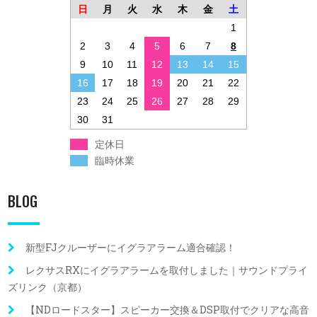
日
月
火
水
木
金
土
1
2
3
4
5
6
7
8
9
10
11
12
13
14
15
16
17
18
19
20
21
22
23
24
25
26
27
28
29
30
31
定休日
臨時休業
BLOG
新型FJクルーザーにイグラアラーム適合確認！
レクサスRXにイグラアラームを取付しました｜サウンドプライ
ズリンク（京都）
【NDロードスター】スピーカー交換＆DSP取付でクリアな高音